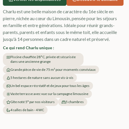
Charlu est une belle maison de caractère du 16e siècle en
pierre, nichée au cœur du Limousin, pensée pour les séjours
en famille et entre générations. Idéale pour réunir grands-
parents, parents et enfants sous le même toit, elle accueille
jusqu'à 14 personnes dans un cadre naturel et préservé.
Ce qui rend Charlu unique :
Piscine chauffée 28°C, privée et sécurisée
dans une ancienne grange
Grande pièce de vie de 75 m² pour moments conviviaux
5 hectares de nature sans aucun vis-à-vis
Un bel espace récréatif et de jeux pour tous les âges
Vaste terrasse avec vue sur la campagne limousine
repas en extérieur. Vue panoramique sur la vallée corrézien
Gîte noté 5* par nos visiteurs
5 chambres
4 salles de bain - 4 WC