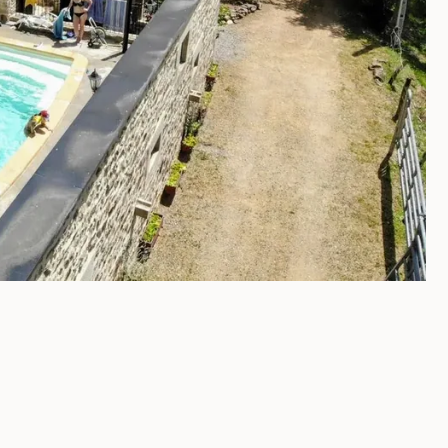
ancha)
s
 par tous les temps. Grande table de 12 couverts pour les 
age