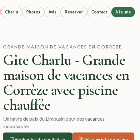
en Corrèze avec p
Charlu
Photos
Avis
Réserver
Contact
À la une
velle-Aquitaine. Maison du XVIe siècle entièrement rénovée
GRANDE MAISON DE VACANCES EN CORRÈZE
t le toit a été découvert. Un local technique et sanitaire 
Gîte Charlu - Grande
n
maison de vacances en
 chambres avec salles d'eau et de bain adaptées aux parent
Corrèze avec piscine
chauffée
Un havre de paix du Limousin pour des vacances
inoubliables
Vérifier les disponibilités
Découvrir le domaine