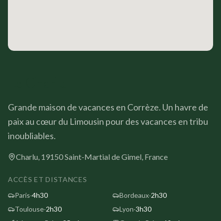
Localisation
Saint-Martial-de-Gimel, Corrèze (19150). À 4h30 de Paris
Avis clients - Note 5/5 (45 avis)
« Nous avons passé un excellent séjour. Le gîte et la qualité de sa
« Magnifique gîte, 5 étoiles largement méritées. Localisation idéal
Le Charlu
« Une demeure du 16ème siècle superbement restaurée avec goût et
Contact
Grande maison de vacances en Corrèze. Un havre de
Email :
contact@charlu-correze.com
· Téléphone :
06 86 2
paix au cœur du Limousin pour des vacances en tribu
inoubliables.
Charlu, 19150 Saint-Martial de Gimel, France
ACCÈS ET DISTANCES
Paris
·
4h30
Bordeaux
·
2h30
Toulouse
·
2h30
Lyon
·
3h30