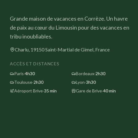
Le Charlu
ancha)
Grande maison de vacances en Corrèze. Un havre
de paix au cœur du Limousin pour des vacances en
tribu inoubliables.
Charlu, 19150 Saint-Martial de Gimel, France
ACCÈS ET DISTANCES
Paris
·
4h30
Bordeaux
·
2h30
Toulouse
·
2h30
Lyon
·
3h30
s
Aéroport Brive
·
35 min
Gare de Brive
·
40 min
 par tous les temps. Grande table de 12 couverts pour les 
age