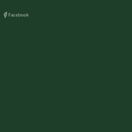
Suivez Charlu
Facebook
rive-Vallée de la Dordogne. Proche des Gorges de la Corrè
e est remarquable et particulièrement bien sécurisé pour les enfant
auffée, repos, BBQ. » - Olivier, juillet 2022