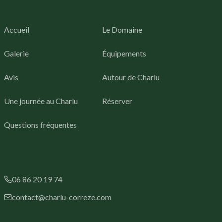
Navigation
Accueil
Le Domaine
Galerie
Équipements
Avis
Autour de Charlu
Une journée au Charlu
Réserver
Questions fréquentes
Contact
repas en extérieur. Vue panoramique sur la vallée corrézien
06 86 20 19 74
contact@charlu-correze.com